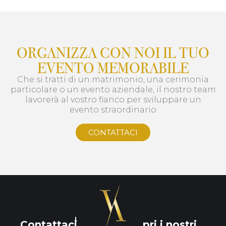
ORGANIZZA CON NOI IL TUO
EVENTO MEMORABILE
Che si tratti di un matrimonio, una cerimonia
particolare o un evento aziendale, il nostro team
lavorerà al vostro fianco per sviluppare un
evento straordinario
CONTATTACI
Contattaci
Scopri i nostri