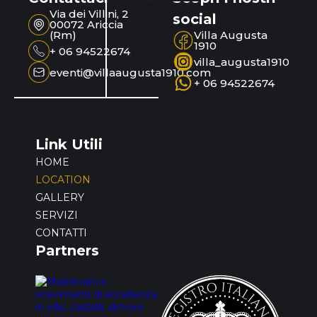
Via dei Villini, 2
social
00072 Ariccia
(Rm)
Villa Augusta
1910
+ 06 94522674
villa_augusta1910
eventi@villaaugusta1910.com
+ 06 94522674
Link Utili
HOME
LOCATION
GALLERY
SERVIZI
CONTATTI
Partners